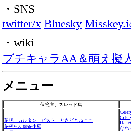
・SNS
twitter/x
Bluesky
Misskey.i
・wiki
プチキャラAA＆萌え擬人
メニュー
保管庫、スレッド集
Celer
Celer
花瓶、カルタン、ビスケ、ときどきねここ
HangC
花瓶たん保管小屋
なわ