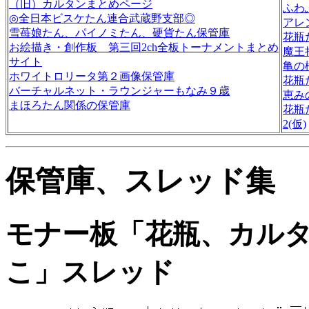
（旧）カルタンまとめページ
ふわ
◎全日本ビスケたん連合武蔵野支部◎
アレ
雪苺娘たん、パイノミたん、硬貨たん保管庫
花瓶
お絵描き・創作板 第三回2ch全板トーナメントまとめ
魔王
サイト
亀の
ホワイトロリータ第２画像保管庫
花瓶
バーチャルネット・ラウンジャーもなみ９歳
恵み
まほろたん関係の保管庫
花瓶
2(仮)
保管庫、スレッド集
モナー板「花瓶、カル
こ」スレッド