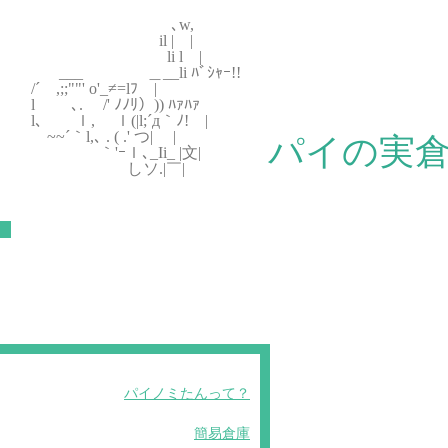
､w,
il | |
li l |
___ ＿__li ﾊﾞｼｬｰ!!
/´ ,;;""' o'_≠=lﾌ |
l ､. /' ﾉﾉﾘ）)) ﾊｧﾊｧ
l､ ｌ, ｌ(|l;´д｀ﾉ! |
~~´｀l,､ . ( .' つ| |
パイの実
｀'ｰｌ､_Ii_ |文|
しソ.|￣|
パイノミたんって？
簡易倉庫