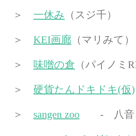
＞
一休み
（スジ千） 
＞
KEI画廊
（マリみて）
＞
味噌の倉
（パイノミR
＞
硬貨たんドキドキ(仮)
＞
sangen zoo
- 八音