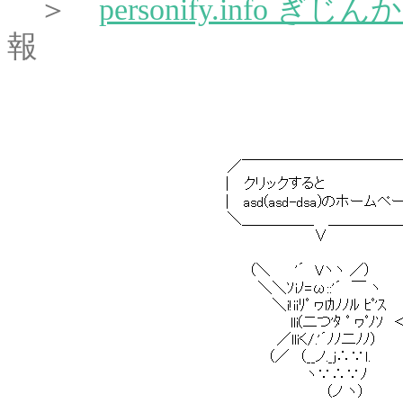
＞
personify.info ぎ
報